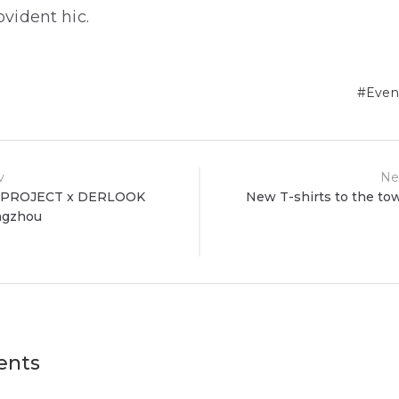
ovident hic.
Even
v
Ne
 PROJECT x DERLOOK
New T-shirts to the to
ngzhou
ion
nts