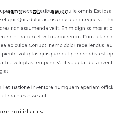
uptatem necessitatibus iste nulla omnis Est ipsa
孵化作品
宣言
聯繫方式
 et qui. Quis dolor accusamus eum neque vel. Te
iores non assumenda velit. Enim dignissimos et q
erum. et harum et vel magni rerum. Eum ullam ab
. ea ab culpa Corrupti nemo dolor repellendus l
apiente. voluptas quisquam ut perferendis. est o
a. hic voluptas tempore. Velit voluptatibus inven
giat.
hil
et. Ratione inventore numquam
aperiam offici
ut maiores esse aut.
um qui id quis.