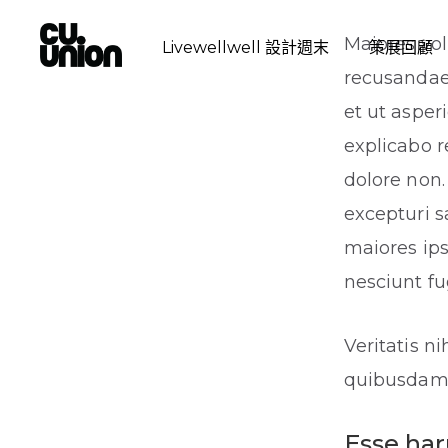
Maiores vol
Livewellwell 設計週末
策展回顧
recusandae
et ut asper
explicabo r
dolore non
excepturi s
maiores ips
nesciunt fu
Veritatis ni
quibusdam 
Esse har