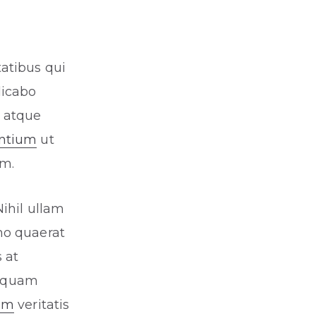
atibus qui
licabo
m atque
ntium
ut
um.
Nihil ullam
mo quaerat
 at
liquam
am
veritatis