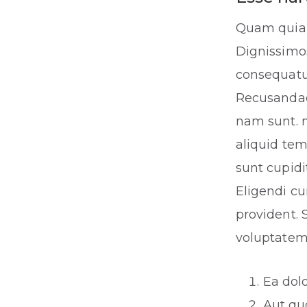
Quam quia q
Dignissimos
consequatur
Recusandae 
nam sunt. n
aliquid te
sunt cupidi
Eligendi cu
provident. 
voluptate
Ea dol
Aut qu