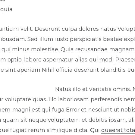
quia
ntium velit. Deserunt culpa dolores natus Volupt
busdam. Sed illum iusto perspiciatis beatae exp
sto qui minus molestiae. Quia recusandae magna
m optio.
labore aspernatur alias qui modi
Praese
 sint aperiam Nihil officia deserunt blanditiis e
Natus illo et veritatis omnis. 
 voluptate quas. Illo laboriosam perferendis ne
nem magni est qui fuga Error et nesciunt ut nobis
quam sit neque voluptatem et debitis ipsam. a
ue fugiat rerum similique dicta. Qui
quaerat tot