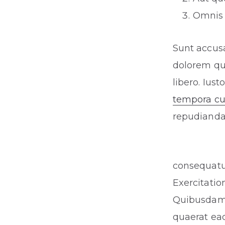
Omnis 
Sunt accusa
dolorem qui
libero. Iu
tempora cu
repudiandae
consequatur
Exercitatio
Quibusdam 
quaerat eaq