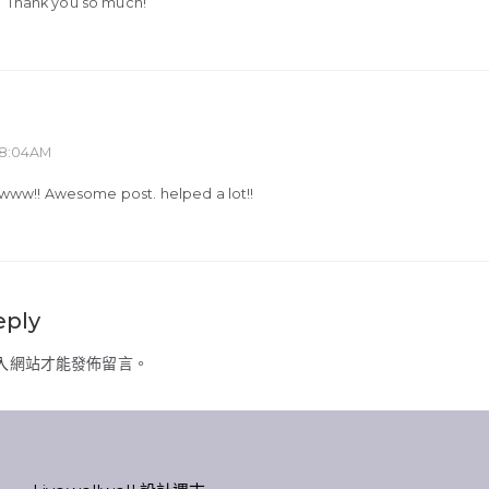
Thank you so much!
08:04AM
ww!! Awesome post. helped a lot!!
eply
入
網站才能發佈留言。