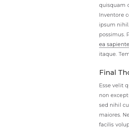
quisquam c
Inventore 
ipsum nihi
possimus. P
ea sapient
itaque. Te
Final T
Esse velit 
non exceptu
sed nihil 
maiores. Ne
facilis volu