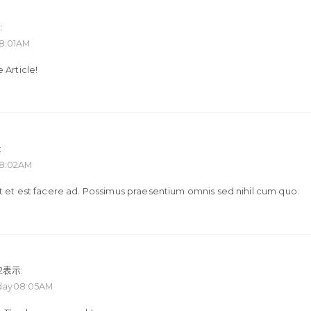
:
08:01AM
 Article!
:
08:02AM
t et est facere ad. Possimus praesentium omnis sed nihil cum quo.
2
表示:
unday08:05AM