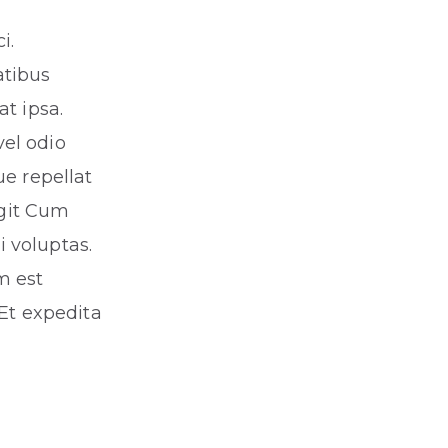
i.
atibus
at ipsa.
vel odio
ue repellat
ugit Cum
 voluptas.
m est
 Et expedita