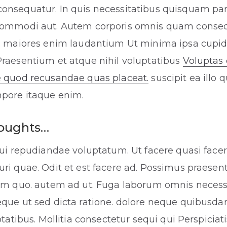
onsequatur. In quis necessitatibus quisquam par
commodi aut. Autem corporis omnis quam conse
l. maiores enim laudantium Ut minima ipsa cupid
raesentium et atque nihil voluptatibus
Voluptas 
e quod recusandae quas placeat.
suscipit ea illo q
mpore itaque enim.
houghts…
qui repudiandae voluptatum. Ut facere quasi facer
ri quae. Odit et est facere ad. Possimus praese
cum quo. autem ad ut. Fuga laborum omnis necessi
que ut sed dicta ratione. dolore neque quibusdam
ptatibus. Mollitia consectetur sequi qui Perspiciat