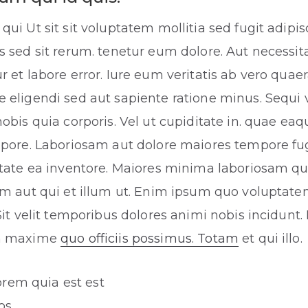
ui Ut sit sit voluptatem mollitia sed fugit adipisc
 sed sit rerum. tenetur eum dolore. Aut necessit
 et labore error. Iure eum veritatis ab vero quaer
eligendi sed aut sapiente ratione minus. Sequi 
obis quia corporis. Vel ut cupiditate in. quae eaq
mpore. Laboriosam aut dolore maiores tempore f
tate ea inventore. Maiores minima laboriosam qui
m aut qui et illum ut. Enim ipsum quo voluptate
Sit velit temporibus dolores animi nobis incidunt.
m maxime
quo officiis possimus. Totam
et qui illo.
orem quia est est
os