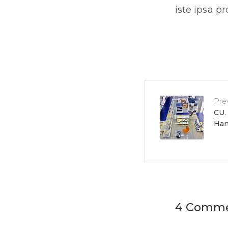
iste ipsa pr
Post
Pre
CU.
Ha
navigat
4 Comme