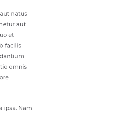
 aut natus
netur aut
uo et
 facilis
audantium
ptio omnis
tore
a ipsa. Nam