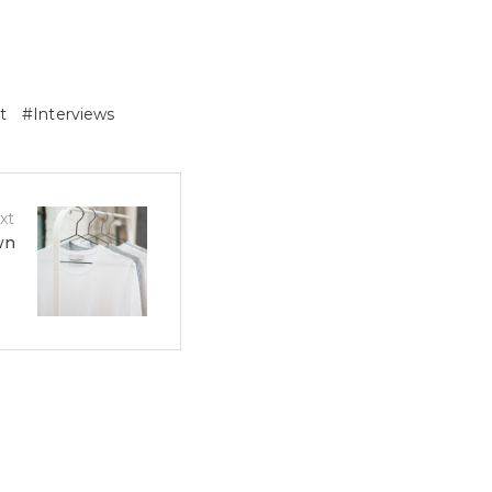
t
Interviews
xt
wn