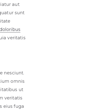
iatur aut
quatur sunt
itate
doloribus
uia veritatis
e nesciunt.
ntium omnis
tatibus ut
 veritatis
is eius fuga