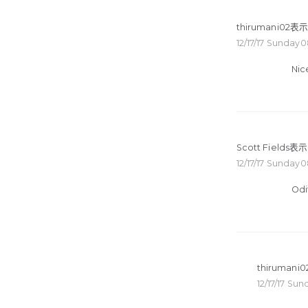
thirumani02
表示
12/17/17 Sunday
Nice
Scott Fields
表示
12/17/17 Sunday
Odi
thirumani0
12/17/17 S