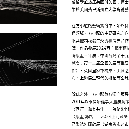
曾留學並旅居英國與美國；博士畢
業於美國費里斯州立大學肯德藝術
在方小龍的藝術實踐中，始終探
個領域。方小龍的主要研究方向
跟其他領域發生交流和跨界合作
藏；作品參展2024西岸藝術博
際版畫三年展；中國台灣第十九
覽會；第十二屆全國美展等重要
館）、英國皇家軍械庫、美國芝
心、上海民生現代美術館等全球
除此之外，方小龍兼有獨立策展
2011年以來開始從事大量展
《同行：和其共生——陳琦&小
《版畫·絲路——2024上海國
音樂館》開館展（湖南省永州市江