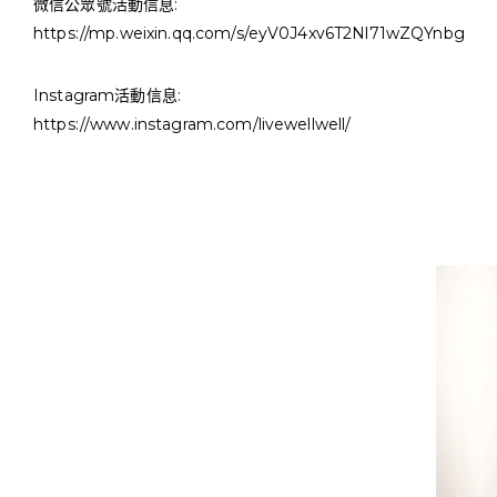
微信公眾號活動信息:
https://mp.weixin.qq.com/s/eyV0J4xv6T2Nl71wZQYnbg
Instagram活動信息:
https://www.instagram.com/livewellwell/