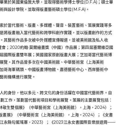
業於英國東倫敦大學，並取得藝術學博士學位(D.F.A)；碩士畢
與設計學院，並取得版畫藝術碩士學位(M.F.A)。
索於當代藝術、版畫、多媒體、聲音、裝置藝術、策展實踐等多
是將版畫融入當代藝術和跨學科創作實踐，並以版畫創作的方式
。其藝術作品多次被中外媒體宣傳報道，並被美術館及私人收
覽會；2020約翰·莫爾繪畫獎（中國）作品展；第四屆塞爾維亞國
屆國際版畫雙年展；英國國家原創版畫大展；芝加哥當代藝術博
展覽。其作品曾多次在中國美術館、中華藝術宮（上海美術
加哥海軍碼頭、中國版畫博物館、嘉德藝術中心、西岸藝術中
藝術機構進行展覽。
人的身份，他以多元、跨文化的身份活躍在中國當代藝術界。自
覽策劃工作，策劃當代藝術項目和學術展覽。策展的主要展覽包括：
林敬生雙個展》（中華藝術宮（上海美術館），上海，2024）；
際版畫展》（中華藝術宮（上海美術館），上海，2024）；《女書
永縣勾藍瑤寨，2023）；《2023江永女書國際音樂旅遊周——