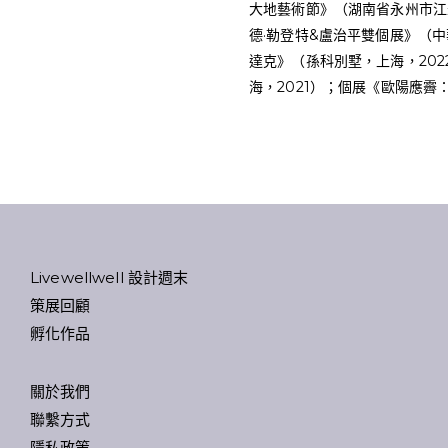
大地藝術節》（湖南省永州市江
德·勒登特&盧治平雙個展》（
達克》（孫科別墅，上海，202
海，2021）；個展《歐陽應霽
Livewellwell 設計週末
策展回顧
孵化作品
關於我們
聯繫方式
隱私政策