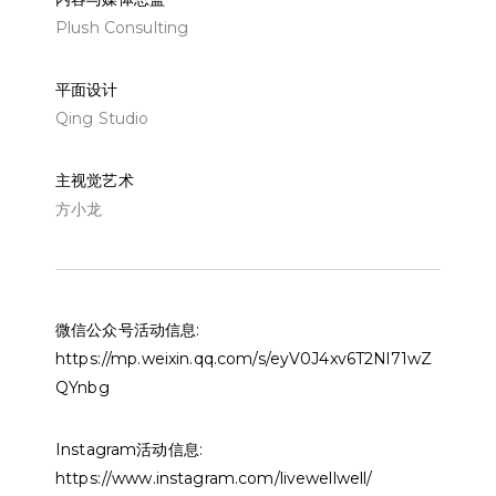
Plush Consulting
平面设计
Qing Studio
主视觉艺术
方小龙
微信公众号活动信息:
https://mp.weixin.qq.com/s/eyV0J4xv6T2Nl71wZ
QYnbg
Instagram活动信息:
https://www.instagram.com/livewellwell/