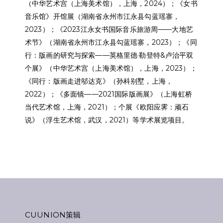
（中华艺术宫（上海美术馆），上海，
2024
）；《女书
音乐馆》开馆展（湖南省永州市江永县勾蓝瑶寨，
2023
）；《
2023
江永女书国际音乐旅游周
——
大地艺
术节》（湖南省永州市江永县勾蓝瑶寨，
2023
）；《同
行：版画的研究与探索
——
英格里德
·
勒登特
&
卢治平双
个展》（中华艺术宫（上海美术馆），上海，
2023
）；
《同行：版画走进邬达克》（孙科别墅，上海，
2022
）；《多面镜
——2021
国际版画展》（上海虹桥
当代艺术馆，上海，
2021
）；个展《欧阳应霁：顽石
说》（浮生艺术馆，武汉，
2021
）等学术展览项目。
CUUNION策辑