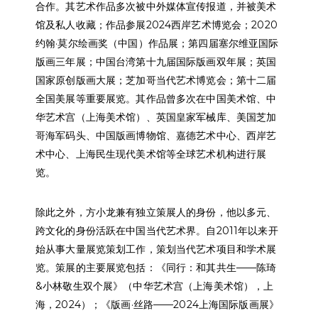
合作。其艺术作品多次被中外媒体宣传报道，并被美术
馆及私人收藏；作品参展
2024
西岸艺术博览会；
2020
约翰
·
莫尔绘画奖（中国）作品展；第四届塞尔维亚国际
版画三年展；中国台湾第十九届国际版画双年展；英国
国家原创版画大展；芝加哥当代艺术博览会；第十二届
全国美展等重要展览。其作品曾多次在中国美术馆、中
华艺术宫（上海美术馆）、英国皇家军械库、美国芝加
哥海军码头、中国版画博物馆、嘉德艺术中心、西岸艺
术中心、上海民生现代美术馆等全球艺术机构进行展
览。
除此之外，方小龙兼有独立策展人的身份，他以多元、
跨文化的身份活跃在中国当代艺术界。自
2011
年以来开
始从事大量展览策划工作，策划当代艺术项目和学术展
览。策展的主要展览包括：《同行：和其共生
——
陈琦
&
小林敬生双个展》（中华艺术宫（上海美术馆），上
海，
2024
）；《版画
·
丝路
——2024
上海国际版画展》