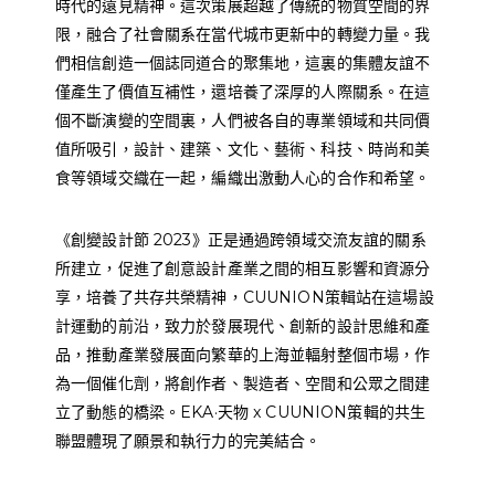
時代的遠見精神。這次策展超越了傳統的物質空間的界
限，融合了社會關系在當代城市更新中的轉變力量。我
們相信創造一個誌同道合的聚集地，這裏的集體友誼不
僅產生了價值互補性，還培養了深厚的人際關系。在這
個不斷演變的空間裏，人們被各自的專業領域和共同價
值所吸引，設計、建築、文化、藝術、科技、時尚和美
食等領域交織在一起，編織出激動人心的合作和希望。
《創變設計節 2023》正是通過跨領域交流友誼的關系
所建立，促進了創意設計產業之間的相互影響和資源分
享，培養了共存共榮精神，CUUNION策輯站在這場設
計運動的前沿，致力於發展現代、創新的設計思維和產
品，推動產業發展面向繁華的上海並輻射整個市場，作
為一個催化劑，將創作者、製造者、空間和公眾之間建
立了動態的橋梁。EKA·天物 x CUUNION策輯的共生
聯盟體現了願景和執行力的完美結合。