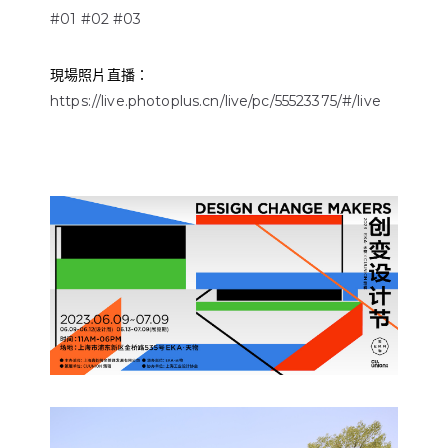
#01
#02
#03
現場照片直播：
https://live.photoplus.cn/live/pc/55523375/#/live