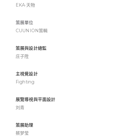
EKA·天物
策展單位
CUUNION策輯
策展與設計總監
庄子陞
主視覺設計
Fighting
展覽導視與平面設計
刘青
策展助理
蔡梦莹