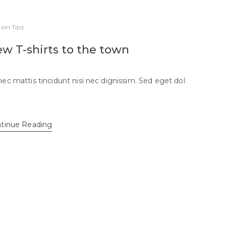
ion Tips
w T-shirts to the town
ec mattis tincidunt nisi nec dignissim. Sed eget dol
tinue Reading