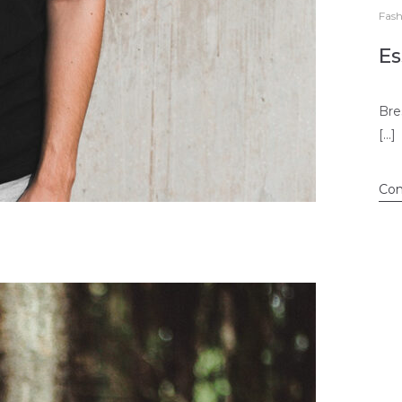
Fash
Es
Bre
[…]
Con