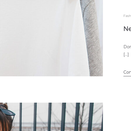
Fash
Ne
Don
[…]
Con