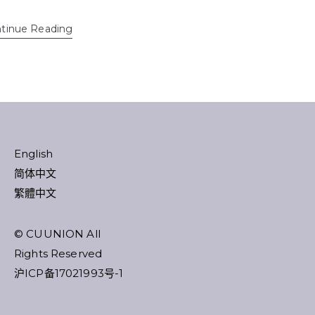
tinue Reading
English
简体中文
繁體中文
© CUUNION All
Rights Reserved
沪ICP备17021993号-1