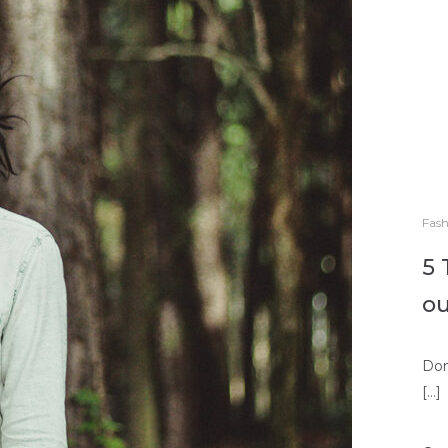
Fash
5 
ou
Don
[…]