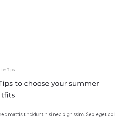
ion Tips
Tips to choose your summer
tfits
ec mattis tincidunt nisi nec dignissim. Sed eget dol