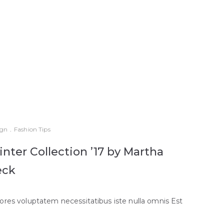
ign
.
Fashion Tips
nter Collection ’17 by Martha
eck
ores voluptatem necessitatibus iste nulla omnis Est