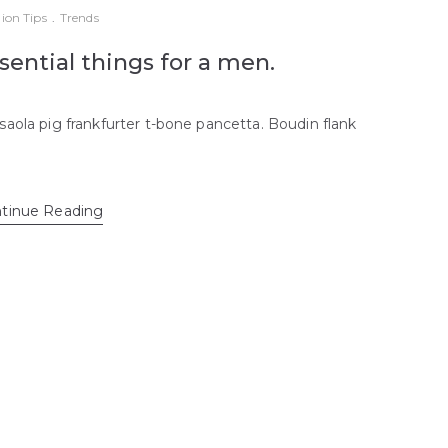
ion Tips
.
Trends
sential things for a men.
saola pig frankfurter t-bone pancetta. Boudin flank
tinue Reading