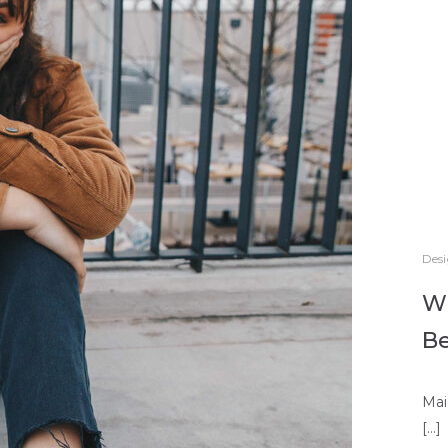
Des
Wi
B
Mai
[…]