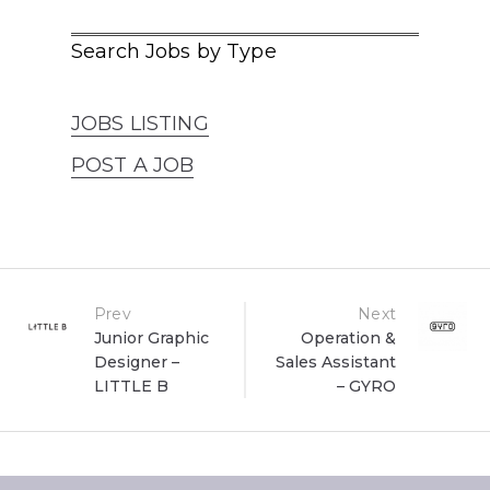
Search Jobs by Type
JOBS LISTING
POST A JOB
Post
Prev
Next
Junior Graphic
Operation &
Designer –
Sales Assistant
navigation
LITTLE B
– GYRO