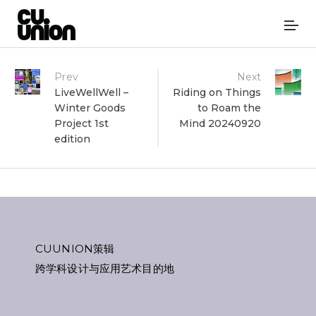
Post
Prev
Next
LiveWellWell –
Riding on Things
Winter Goods
to Roam the
navigation
Project 1st
Mind 20240920
edition
CUUNION策辑
跨学科设计与应用艺术目的地