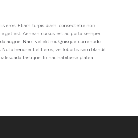
is eros. Etiam turpis diam, consectetur non
tor eget est. Aenean cursus est ac porta semper.
ida augue. Nam vel elit mi. Quisque commodo
ulla hendrerit elit eros, vel lobortis sem blandit
 malesuada tristique. In hac habitasse platea