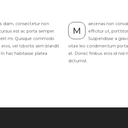
is diam, consectetur non
aecenas non convall
M
 cursus est ac porta semper.
efficitur ut, portti
 elit mi. Quisque commodo
Suspendisse a grav
eros, vel lobortis sem blandit
vitae leo condimentum porta. N
. In hac habitasse platea
at. Donec finibus eros id nisl
dictumst.