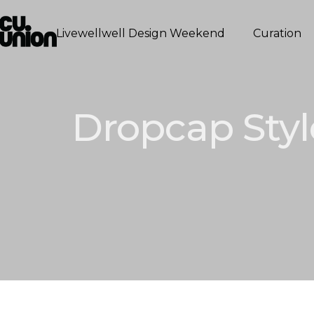
Livewellwell Design Weekend
Curation
Dropcap Styl