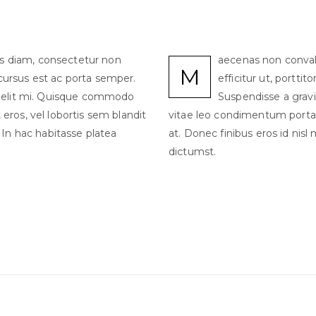
is diam, consectetur non
aecenas non convall
M
 cursus est ac porta semper.
efficitur ut, portti
 elit mi. Quisque commodo
Suspendisse a grav
eros, vel lobortis sem blandit
vitae leo condimentum porta. N
. In hac habitasse platea
at. Donec finibus eros id nisl
dictumst.