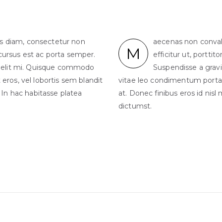
is diam, consectetur non
aecenas non convall
M
 cursus est ac porta semper.
efficitur ut, portti
 elit mi. Quisque commodo
Suspendisse a grav
eros, vel lobortis sem blandit
vitae leo condimentum porta. N
. In hac habitasse platea
at. Donec finibus eros id nisl
dictumst.